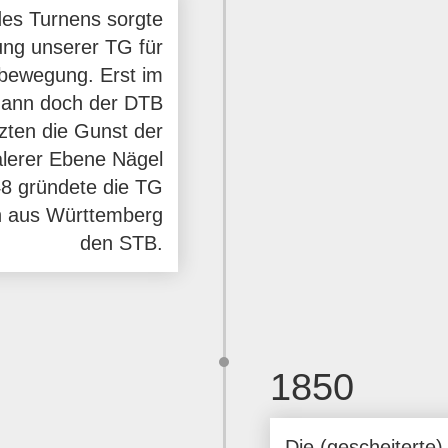
des Turnens sorgte
ung unserer TG für
nbewegung. Erst im
dann doch der DTB
zten die Gunst der
alerer Ebene Nägel
48 gründete die TG
n aus Württemberg
den STB.
1850
Die (gescheiterte