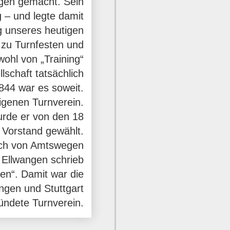
ngen gemacht. Sein
 – und legte damit
g unseres heutigen
 zu Turnfesten und
wohl von „Training“
lschaft tatsächlich
844 war es soweit.
genen Turnverein.
urde er von den 18
 Vorstand gewählt.
uch von Amtswegen
n Ellwangen schrieb
en“. Damit war die
ngen und Stuttgart
ündete Turnverein.