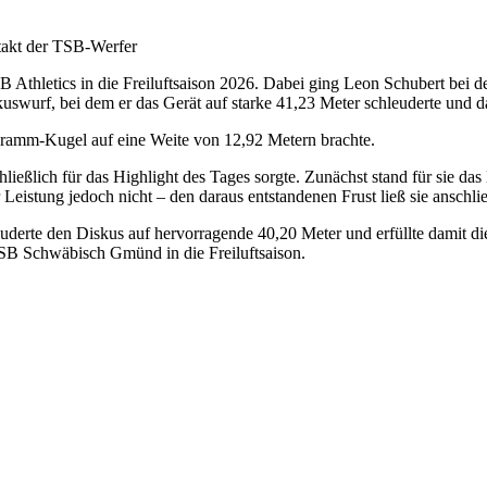
takt der TSB-Werfer
Athletics in die Freiluftsaison 2026. Dabei ging Leon Schubert bei d
wurf, bei dem er das Gerät auf starke 41,23 Meter schleuderte und da
ogramm-Kugel auf eine Weite von 12,92 Metern brachte.
ließlich für das Highlight des Tages sorgte. Zunächst stand für sie d
er Leistung jedoch nicht – den daraus entstandenen Frust ließ sie ansch
hleuderte den Diskus auf hervorragende 40,20 Meter und erfüllte damit 
TSB Schwäbisch Gmünd in die Freiluftsaison.